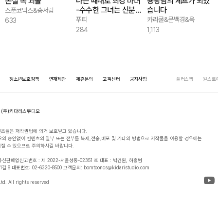
온실 속 괴물
나는 때때로 최강 마녀
용왕님의 셰프가 되었
-수수한 그녀는 신분차
습니다
스푼코믹스&송서림
사랑을 한다-
푸티
카라쿨&문백경&옥
633
284
1,113
청소년보호정책
연재제안
제휴문의
고객센터
공지사항
플러스앱
원스토
(주)키다리스튜디오
츠들은 저작권법에 의거 보호받고 있습니다.

의 승인없이 컨텐츠의 일부 또는 전부를 복제,전송,배포 및 기타의 방법으로 저작물을 이용할 경우에는

질 수 있으므로 주의하시길 바랍니다.

 통신판매업신고번호 : 제 2022-서울성동-02351 호 대표 : 박건원, 허흥범

 대표번호: 02-6320-8500 고객문의: bomtooncs@kidaristudio.com

d. All rights reserved