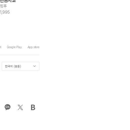
단금지교
다시 한번 아이돌
최면 순애 어플 [개정
판]
핑푸
메이 스튜디오&틴타
마루 더 레드&토깽전사&례수&인류
1,995
922
1.8만
2
어
Google Play
App store
한국어 (봄툰)