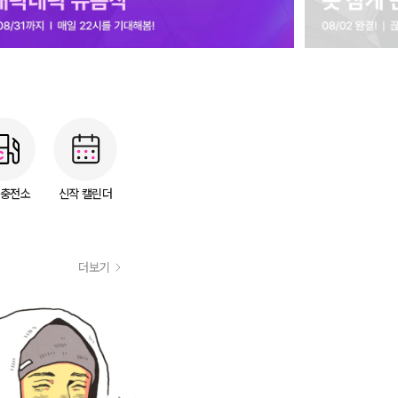
 충전소
신작 캘린더
더보기