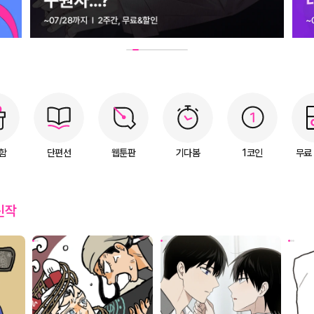
Quick Menu
함
단편선
웹툰판
기다봄
1코인
무료
신작