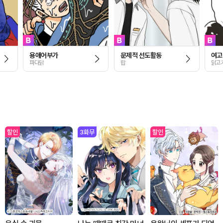
용애어부가
문제적 선도활동
여고
파다닭
랍
닭고
할인
3
화무
할인