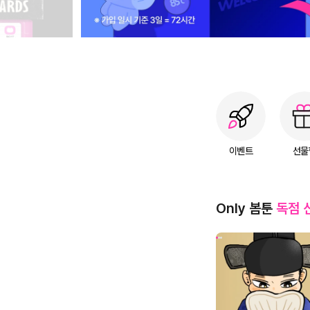
이벤트
선물
Only 봄툰
독점 