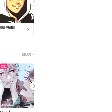
생과 편의점
언로맨틱 퀘스트
원룸 조교님 [개정판]
기
토유
지붕
더보기
할인
15
화무
3
화무