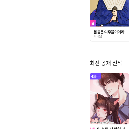
봄불은 여우불이어라
파다닭
최신 공개 신작
4
화무