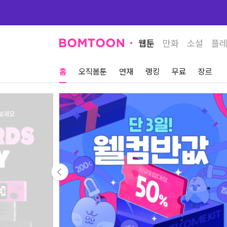
홈 - 웹툰 - 봄툰
웹툰
만화
소설
플
홈
오직봄툰
연재
랭킹
무료
장르