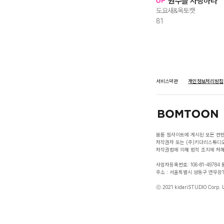
원수를 사랑하라
도요새&옥토캣
81
서비스약관
개인정보처리방침
봄툰 웹사이트에 게시된 모든 컨텐
저작권자 또는 (주)키다리스튜디오
저작권법에 의해 법적 조치에 처해
사업자등록번호: 106-81-49784
주소 : 서울특별시 성동구 연무장11길 8
ⓒ 2021 kidariSTUDIO Corp. Lt